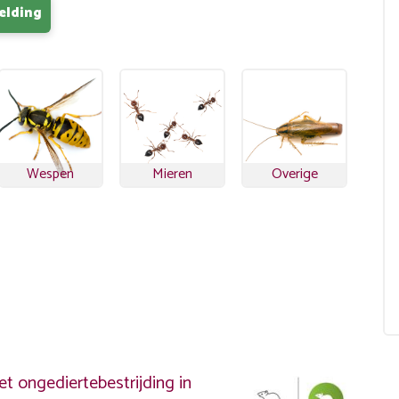
elding
Wespen
Mieren
Overige
?
t ongediertebestrijding in