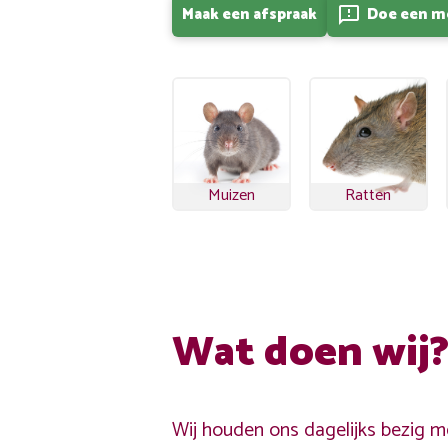
Maak een afspraak
Doe een m
feedback
Muizen
Ratten
Wat doen wij
Wij houden ons dagelijks bezig me