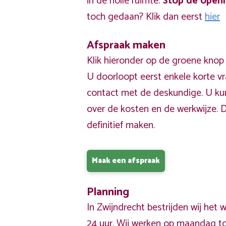
in de holle ruimte.
Stop de open
toch gedaan? Klik dan eerst
hier
Afspraak maken
Klik hieronder op de groene knop
U doorloopt eerst enkele korte v
contact met de deskundige. U ku
over de kosten en de werkwijze. 
definitief maken.
Maak een afspraak
Planning
In Zwijndrecht bestrijden wij het
24 uur. Wij werken op maandag tot