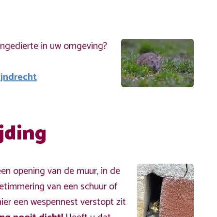
ongedierte in uw omgeving?
ijndrecht
jding
een opening van de muur, in de
betimmering van een schuur of
hier een wespennest verstopt zit