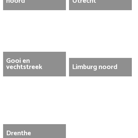
noord
Utrecht
Gooi en
vechtstreek
Limburg noord
Drenthe