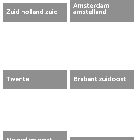
Amsterdam
Zuid holland zuid
amstelland
Twente
Brabant zuidoost