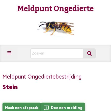
Meldpunt Ongedierte
Meldpunt Ongediertebestrijding
Stein
Maak een afspraak
Doe een melding
feedback