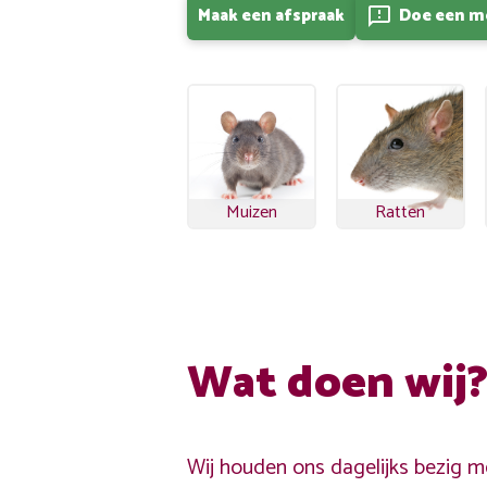
Maak een afspraak
Doe een m
feedback
Muizen
Ratten
Wat doen wij
Wij houden ons dagelijks bezig me