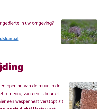
ongedierte in uw omgeving?
adskanaal
jding
een opening van de muur, in de
betimmering van een schuur of
hier een wespennest verstopt zit