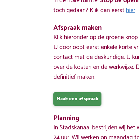
in de holle ruimte.
Stop de open
toch gedaan? Klik dan eerst
hier
Afspraak maken
Klik hieronder op de groene knop
U doorloopt eerst enkele korte v
contact met de deskundige. U ku
over de kosten en de werkwijze. 
definitief maken.
Maak een afspraak
Planning
In Stadskanaal bestrijden wij he
24 uur. Wij werken op maandag tot