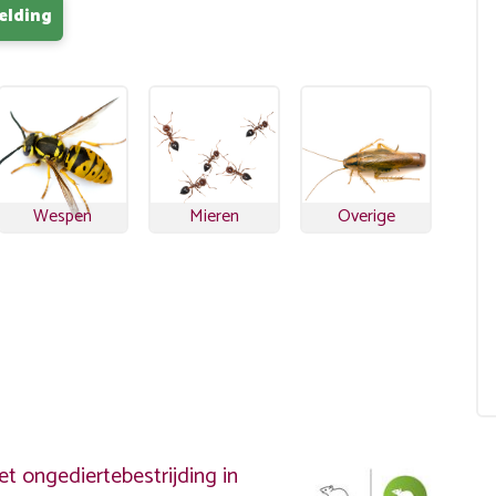
elding
Wespen
Mieren
Overige
?
t ongediertebestrijding in