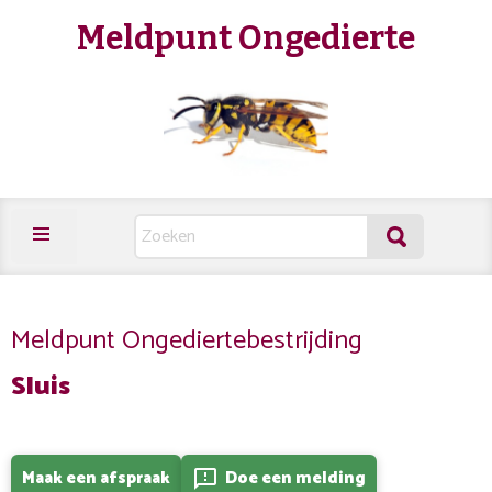
Meldpunt Ongedierte
Meldpunt Ongediertebestrijding
Sluis
Maak een afspraak
Doe een melding
feedback