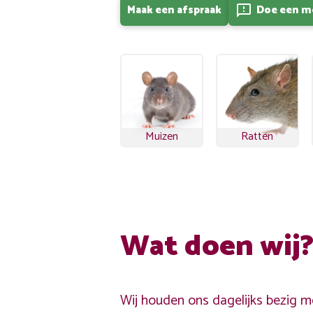
Maak een afspraak
Doe een m
feedback
Muizen
Ratten
Wat doen wij
Wij houden ons dagelijks bezig me