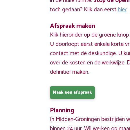
in de holle ruimte.
Stop de open
toch gedaan? Klik dan eerst
hier
Afspraak maken
Klik hieronder op de groene knop
U doorloopt eerst enkele korte v
contact met de deskundige. U ku
over de kosten en de werkwijze. 
definitief maken.
Maak een afspraak
Planning
In Midden-Groningen bestrijden w
binnen 24 uur. Wij werken op maa