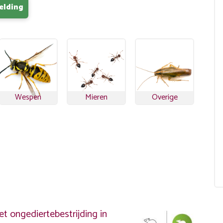
elding
Wespen
Mieren
Overige
?
t ongediertebestrijding in