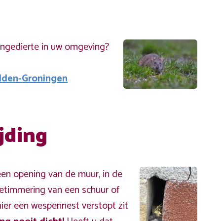
ongedierte in uw omgeving?
idden-Groningen
jding
een opening van de muur, in de
betimmering van een schuur of
hier een wespennest verstopt zit