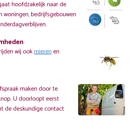
aat hoofdzakelijk naar de
 in woningen, bedrijfsgebouwen
inderdagverblijven.
amheden
rijden wij ook
mieren
en
afspraak maken door te
nop. U doorloopt eerst
mt de deskundige contact