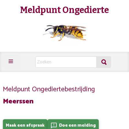
Meldpunt Ongedierte
Meldpunt Ongediertebestrijding
Meerssen
Maak een afspraak
Doe een melding
feedback