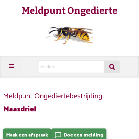
Meldpunt Ongedierte
Meldpunt Ongediertebestrijding
Maasdriel
Maak een afspraak
Doe een melding
feedback