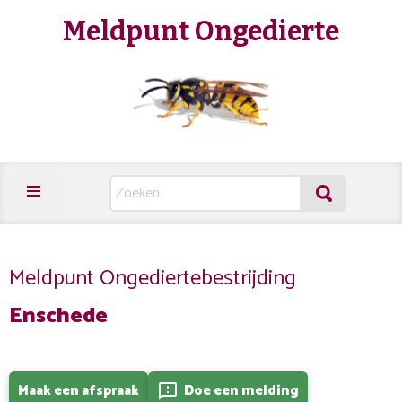
Meldpunt Ongedierte
Meldpunt Ongediertebestrijding
Enschede
Maak een afspraak
Doe een melding
feedback