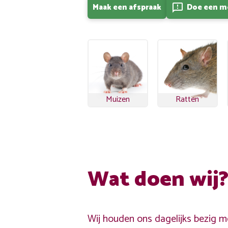
Maak een afspraak
Doe een m
feedback
Muizen
Ratten
Wat doen wij
Wij houden ons dagelijks bezig me