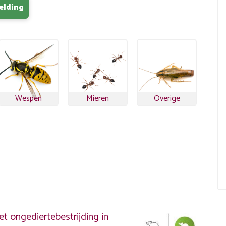
elding
Wespen
Mieren
Overige
?
t ongediertebestrijding in