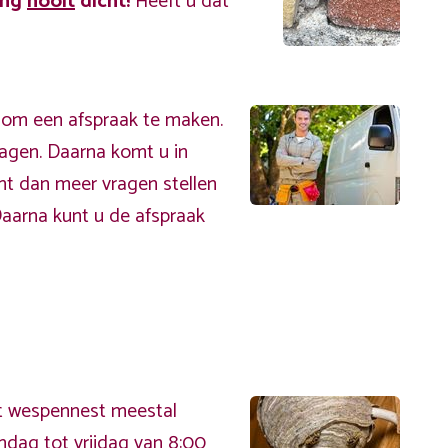
ing
nooit
dicht!
Heeft u dat
 om een afspraak te maken.
ragen. Daarna komt u in
nt dan meer vragen stellen
Daarna kunt u de afspraak
het wespennest meestal
ndag tot vrijdag van 8:00