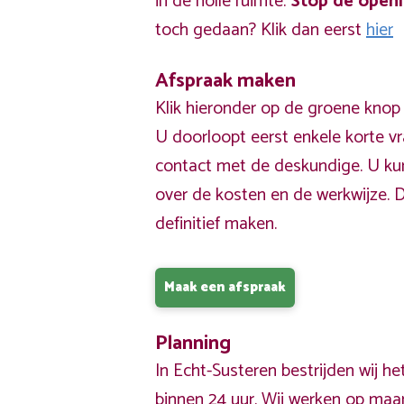
in de holle ruimte.
Stop de open
toch gedaan? Klik dan eerst
hier
Afspraak maken
Klik hieronder op de groene knop
U doorloopt eerst enkele korte v
contact met de deskundige. U ku
over de kosten en de werkwijze. 
definitief maken.
Maak een afspraak
Planning
In Echt-Susteren bestrijden wij 
binnen 24 uur. Wij werken op maa