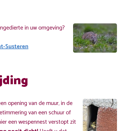
ongedierte in uw omgeving?
ht-Susteren
jding
een opening van de muur, in de
betimmering van een schuur of
hier een wespennest verstopt zit