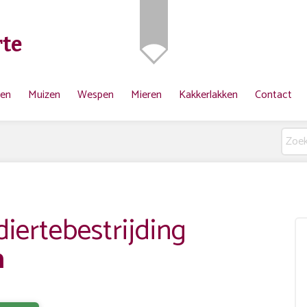
te
ten
Muizen
Wespen
Mieren
Kakkerlakken
Contact
ertebestrijding
n