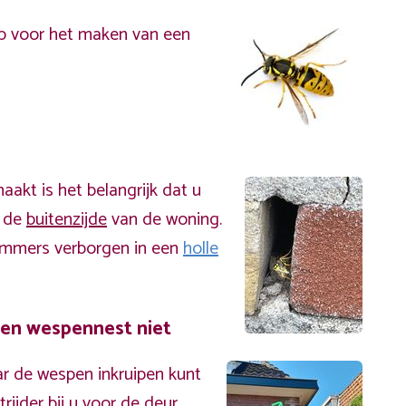
p voor het maken van een
akt is het belangrijk dat u
n de
buitenzijde
van de woning.
immers verborgen in een
holle
een wespennest niet
r de wespen inkruipen kunt
ijder bij u voor de deur