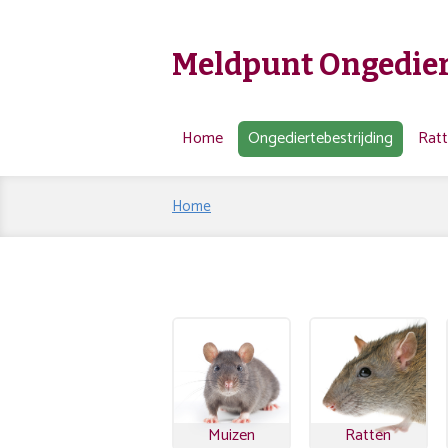
Meldpunt Ongedier
Home
Ongediertebestrijding
Rat
Home
Muizen
Ratten