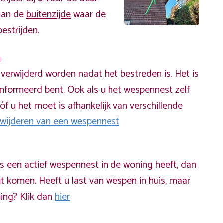
 aan de
buitenzijde
waar de
estrijden.
n
erwijderd worden nadat het bestreden is. Het is
informeerd bent. Ook als u het wespennest zelf
óf u het moet is afhankelijk van verschillende
rwijderen van een wespennest
ds een actief wespennest in de woning heeft, dan
t komen. Heeft u last van wespen in huis, maar
ning? Klik dan
hier