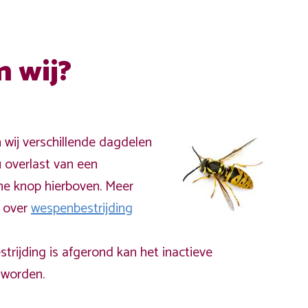
n wij?
n wij verschillende dagdelen
 overlast van een
ne knop hierboven. Meer
a over
wespenbestrijding
rijding is afgerond kan het inactieve
worden.