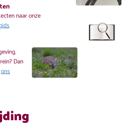
cten
secten naar onze
gids
geving,
rein? Dan
a
ons
jding