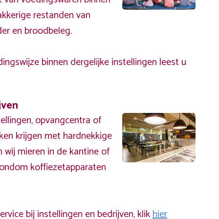
plakkerige restanden van
er en broodbeleg.
ingswijze binnen dergelijke instellingen leest u
jven
tellingen, opvangcentra of
ken krijgen met hardnekkige
 wij mieren in de kantine of
 rondom koffiezetapparaten
vice bij instellingen en bedrijven, klik
hier