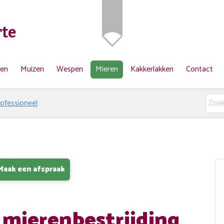
te
ten
Muizen
Wespen
Mieren
Kakkerlakken
Contact
rofessioneel
Maak een afspraak
 mierenbestrijding