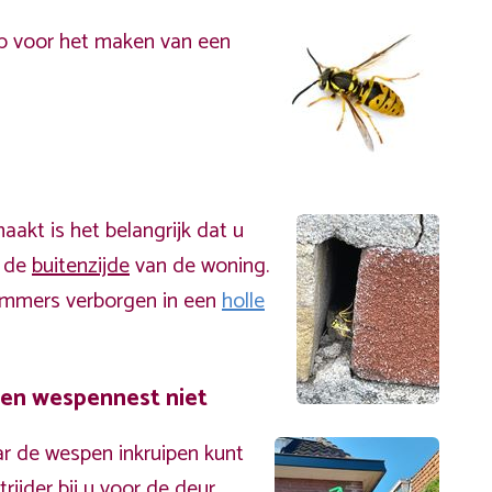
p voor het maken van een
akt is het belangrijk dat u
n de
buitenzijde
van de woning.
immers verborgen in een
holle
een wespennest niet
r de wespen inkruipen kunt
ijder bij u voor de deur