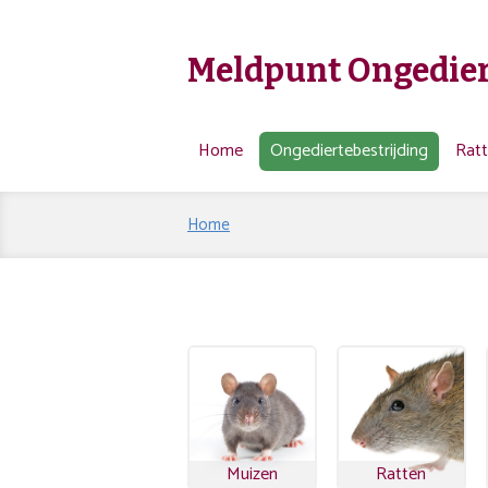
Meldpunt Ongedier
Home
Ongediertebestrijding
Rat
Home
Muizen
Ratten