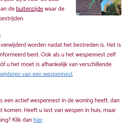
 aan de
buitenzijde
waar de
estrijden.
n
erwijderd worden nadat het bestreden is. Het is
informeerd bent. Ook als u het wespennest zelf
óf u het moet is afhankelijk van verschillende
rwijderen van een wespennest
ds een actief wespennest in de woning heeft, dan
t komen. Heeft u last van wespen in huis, maar
ning? Klik dan
hier