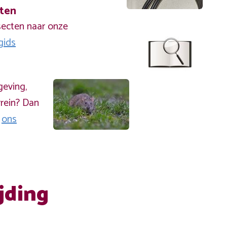
cten
secten naar onze
gids
geving,
rein? Dan
a
ons
jding