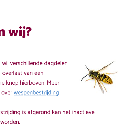
n wij?
n wij verschillende dagdelen
 overlast van een
ne knop hierboven. Meer
a over
wespenbestrijding
rijding is afgerond kan het inactieve
worden.