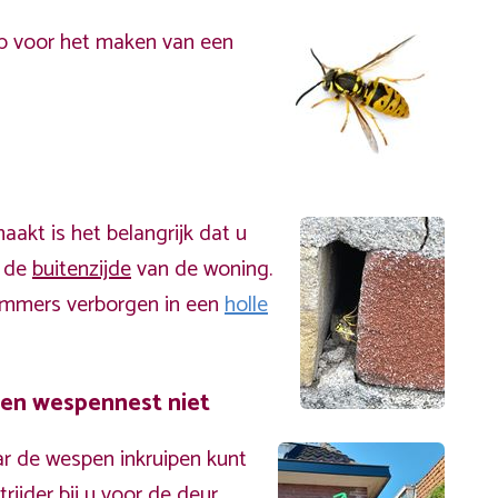
p voor het maken van een
akt is het belangrijk dat u
n de
buitenzijde
van de woning.
immers verborgen in een
holle
een wespennest niet
r de wespen inkruipen kunt
ijder bij u voor de deur