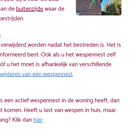
 aan de
buitenzijde
waar de
estrijden.
n
erwijderd worden nadat het bestreden is. Het is
informeerd bent. Ook als u het wespennest zelf
óf u het moet is afhankelijk van verschillende
rwijderen van een wespennest
ds een actief wespennest in de woning heeft, dan
t komen. Heeft u last van wespen in huis, maar
ning? Klik dan
hier