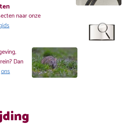
cten
secten naar onze
gids
geving,
rein? Dan
a
ons
jding