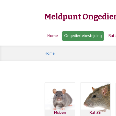
Meldpunt Ongedier
Home
Ongediertebestrijding
Rat
Home
Muizen
Ratten