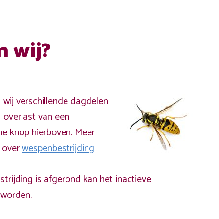
n wij?
n wij verschillende dagdelen
 overlast van een
ne knop hierboven. Meer
a over
wespenbestrijding
rijding is afgerond kan het inactieve
worden.