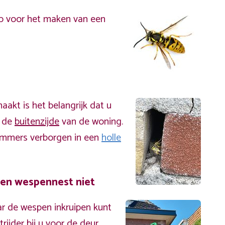
p voor het maken van een
akt is het belangrijk dat u
n de
buitenzijde
van de woning.
immers verborgen in een
holle
een wespennest niet
r de wespen inkruipen kunt
ijder bij u voor de deur