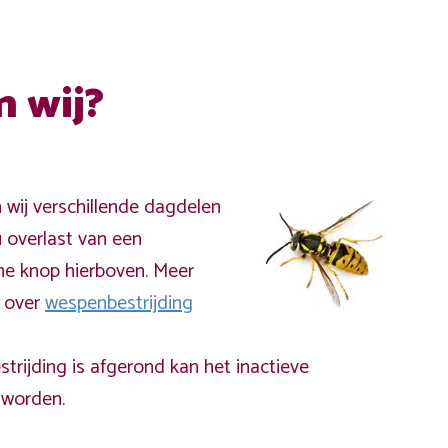
n wij?
n wij verschillende dagdelen
 overlast van een
ne knop hierboven. Meer
a over
wespenbestrijding
rijding is afgerond kan het inactieve
worden.