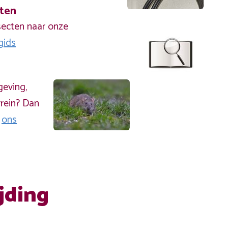
cten
secten naar onze
gids
geving,
rein? Dan
a
ons
jding