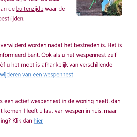
 aan de
buitenzijde
waar de
estrijden.
n
erwijderd worden nadat het bestreden is. Het is
informeerd bent. Ook als u het wespennest zelf
óf u het moet is afhankelijk van verschillende
rwijderen van een wespennest
ds een actief wespennest in de woning heeft, dan
t komen. Heeft u last van wespen in huis, maar
ning? Klik dan
hier