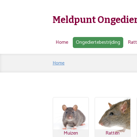
Meldpunt Ongedier
Home
Ongediertebestrijding
Rat
Home
Muizen
Ratten