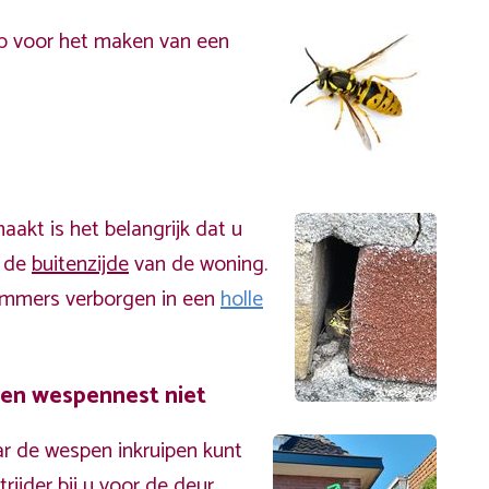
p voor het maken van een
akt is het belangrijk dat u
n de
buitenzijde
van de woning.
immers verborgen in een
holle
een wespennest niet
r de wespen inkruipen kunt
ijder bij u voor de deur