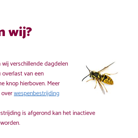
n wij?
n wij verschillende dagdelen
 overlast van een
ne knop hierboven. Meer
a over
wespenbestrijding
rijding is afgerond kan het inactieve
worden.