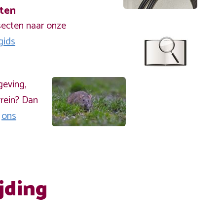
cten
secten naar onze
gids
geving,
rein? Dan
a
ons
jding