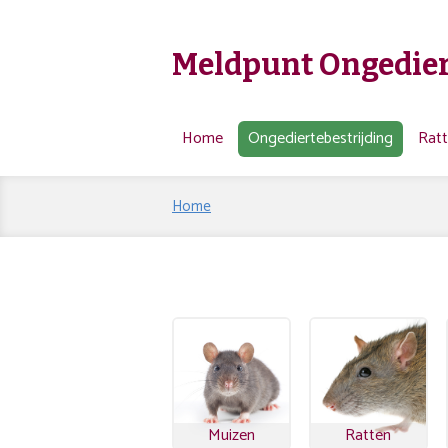
Meldpunt Ongedier
Home
Ongediertebestrijding
Rat
Home
Muizen
Ratten