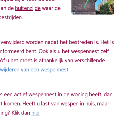
 aan de
buitenzijde
waar de
estrijden.
n
erwijderd worden nadat het bestreden is. Het is
informeerd bent. Ook als u het wespennest zelf
óf u het moet is afhankelijk van verschillende
rwijderen van een wespennest
ds een actief wespennest in de woning heeft, dan
t komen. Heeft u last van wespen in huis, maar
ning? Klik dan
hier