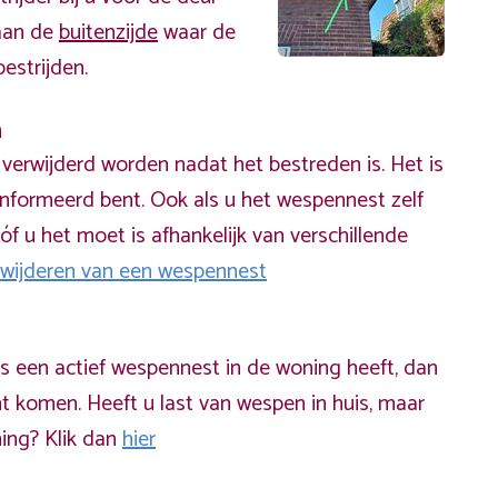
 aan de
buitenzijde
waar de
estrijden.
n
erwijderd worden nadat het bestreden is. Het is
informeerd bent. Ook als u het wespennest zelf
óf u het moet is afhankelijk van verschillende
rwijderen van een wespennest
ds een actief wespennest in de woning heeft, dan
t komen. Heeft u last van wespen in huis, maar
ning? Klik dan
hier