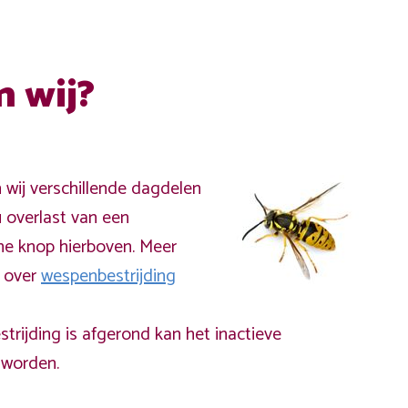
n wij?
n wij verschillende dagdelen
 overlast van een
ne knop hierboven. Meer
a over
wespenbestrijding
rijding is afgerond kan het inactieve
worden.