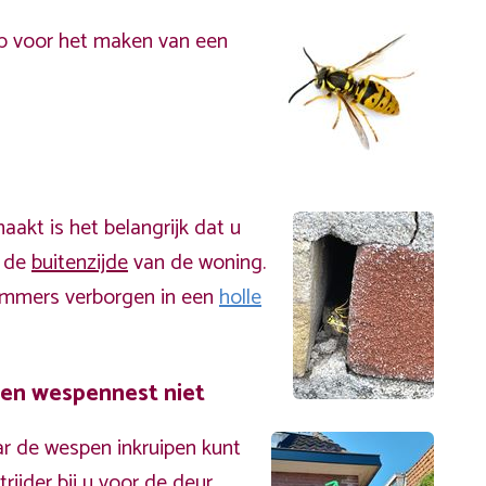
p voor het maken van een
akt is het belangrijk dat u
n de
buitenzijde
van de woning.
immers verborgen in een
holle
een wespennest niet
r de wespen inkruipen kunt
ijder bij u voor de deur