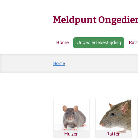
Meldpunt Ongedier
Home
Ongediertebestrijding
Rat
Home
Muizen
Ratten