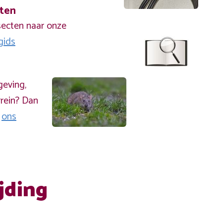
cten
secten naar onze
gids
geving,
rein? Dan
a
ons
jding