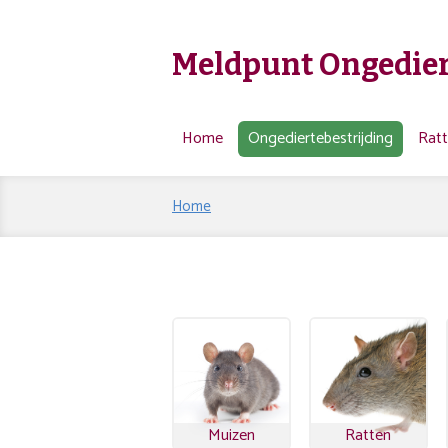
Meldpunt Ongedier
Home
Ongediertebestrijding
Rat
Home
Muizen
Ratten