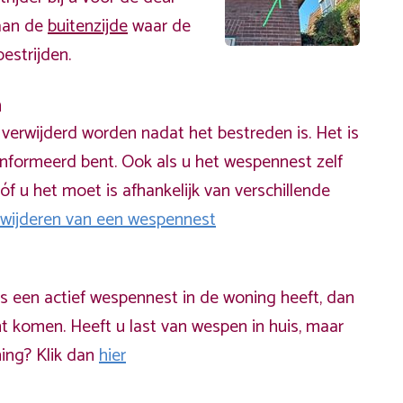
 aan de
buitenzijde
waar de
estrijden.
n
erwijderd worden nadat het bestreden is. Het is
informeerd bent. Ook als u het wespennest zelf
óf u het moet is afhankelijk van verschillende
rwijderen van een wespennest
ds een actief wespennest in de woning heeft, dan
t komen. Heeft u last van wespen in huis, maar
ning? Klik dan
hier