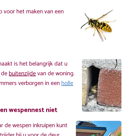
p voor het maken van een
akt is het belangrijk dat u
n de
buitenzijde
van de woning.
immers verborgen in een
holle
een wespennest niet
r de wespen inkruipen kunt
ijder bij u voor de deur