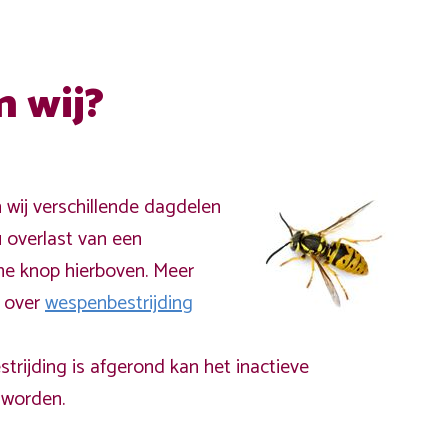
n wij?
n wij verschillende dagdelen
 overlast van een
ne knop hierboven. Meer
a over
wespenbestrijding
rijding is afgerond kan het inactieve
worden.