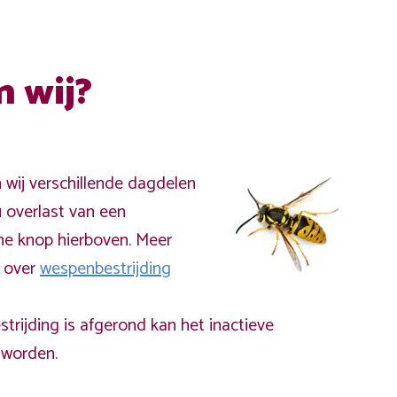
n wij?
n wij verschillende dagdelen
 overlast van een
ne knop hierboven. Meer
a over
wespenbestrijding
rijding is afgerond kan het inactieve
worden.