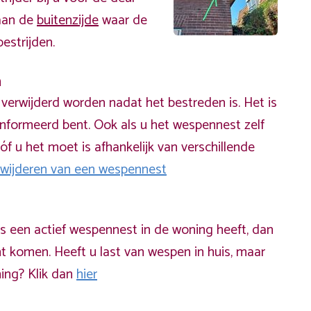
 aan de
buitenzijde
waar de
estrijden.
n
erwijderd worden nadat het bestreden is. Het is
informeerd bent. Ook als u het wespennest zelf
óf u het moet is afhankelijk van verschillende
rwijderen van een wespennest
ds een actief wespennest in de woning heeft, dan
t komen. Heeft u last van wespen in huis, maar
ning? Klik dan
hier