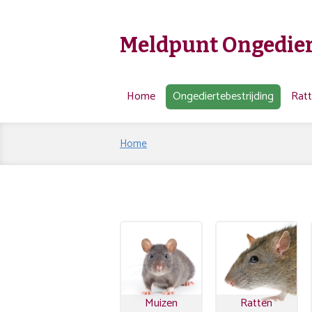
Meldpunt Ongedier
Home
Ongediertebestrijding
Rat
Home
Muizen
Ratten