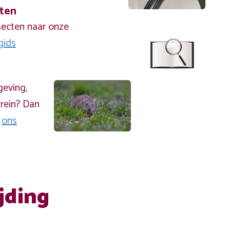
cten
secten naar onze
gids
geving,
rein? Dan
a
ons
jding