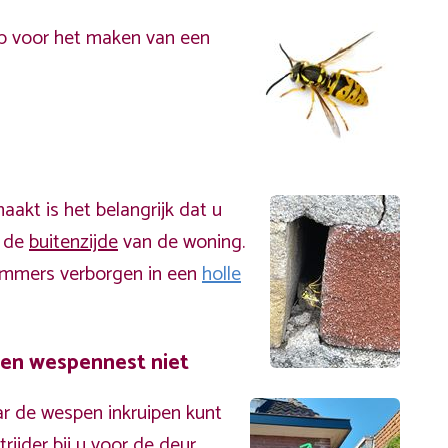
p voor het maken van een
akt is het belangrijk dat u
n de
buitenzijde
van de woning.
immers verborgen in een
holle
een wespennest niet
r de wespen inkruipen kunt
ijder bij u voor de deur