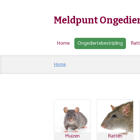
Meldpunt Ongedier
Home
Ongediertebestrijding
Rat
Home
Muizen
Ratten