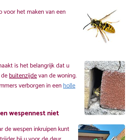
p voor het maken van een
akt is het belangrijk dat u
n de
buitenzijde
van de woning.
immers verborgen in een
holle
een wespennest niet
r de wespen inkruipen kunt
ijder bij u voor de deur