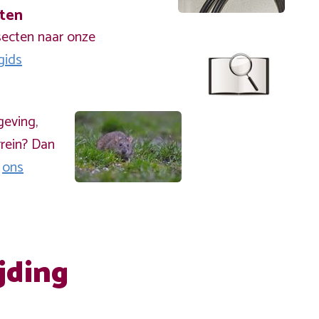
cten
secten naar onze
gids
geving,
rein? Dan
a
ons
jding