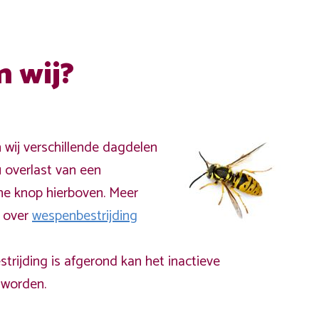
n wij?
n wij verschillende dagdelen
 overlast van een
ne knop hierboven. Meer
a over
wespenbestrijding
rijding is afgerond kan het inactieve
worden.