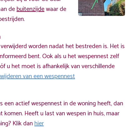
 aan de
buitenzijde
waar de
estrijden.
n
erwijderd worden nadat het bestreden is. Het is
informeerd bent. Ook als u het wespennest zelf
óf u het moet is afhankelijk van verschillende
rwijderen van een wespennest
ds een actief wespennest in de woning heeft, dan
t komen. Heeft u last van wespen in huis, maar
ning? Klik dan
hier