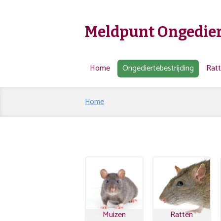
Meldpunt Ongedier
Home
Ongediertebestrijding
Rat
Home
Muizen
Ratten