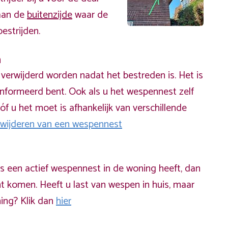
 aan de
buitenzijde
waar de
estrijden.
n
erwijderd worden nadat het bestreden is. Het is
informeerd bent. Ook als u het wespennest zelf
óf u het moet is afhankelijk van verschillende
rwijderen van een wespennest
ds een actief wespennest in de woning heeft, dan
t komen. Heeft u last van wespen in huis, maar
ning? Klik dan
hier