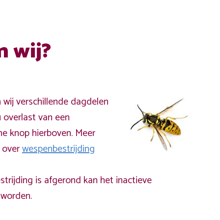
n wij?
n wij verschillende dagdelen
 overlast van een
ne knop hierboven. Meer
a over
wespenbestrijding
rijding is afgerond kan het inactieve
worden.