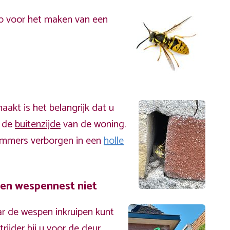
p voor het maken van een
akt is het belangrijk dat u
n de
buitenzijde
van de woning.
immers verborgen in een
holle
een wespennest niet
r de wespen inkruipen kunt
ijder bij u voor de deur