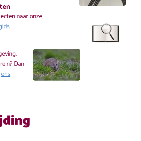
cten
secten naar onze
gids
geving,
rein? Dan
a
ons
jding