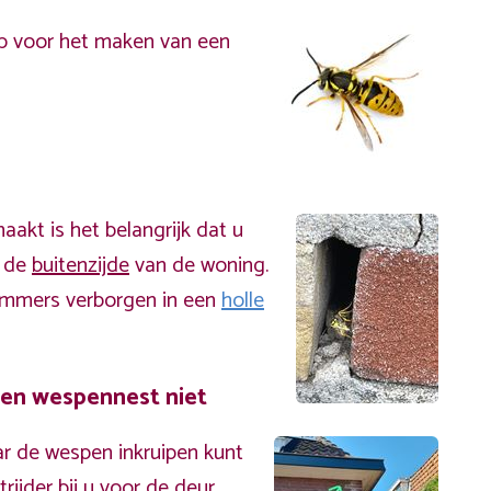
p voor het maken van een
akt is het belangrijk dat u
n de
buitenzijde
van de woning.
immers verborgen in een
holle
een wespennest niet
r de wespen inkruipen kunt
ijder bij u voor de deur