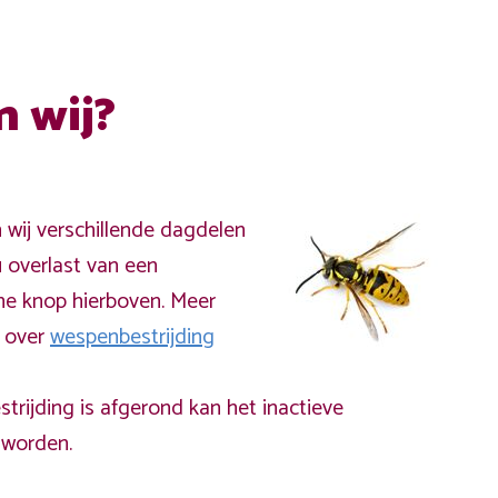
n wij?
n wij verschillende dagdelen
 overlast van een
ne knop hierboven. Meer
a over
wespenbestrijding
rijding is afgerond kan het inactieve
worden.