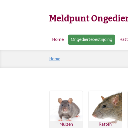
Meldpunt Ongedier
Home
Ongediertebestrijding
Rat
Home
Muizen
Ratten