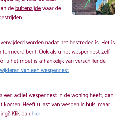
 aan de
buitenzijde
waar de
estrijden.
n
erwijderd worden nadat het bestreden is. Het is
informeerd bent. Ook als u het wespennest zelf
óf u het moet is afhankelijk van verschillende
rwijderen van een wespennest
ds een actief wespennest in de woning heeft, dan
t komen. Heeft u last van wespen in huis, maar
ning? Klik dan
hier