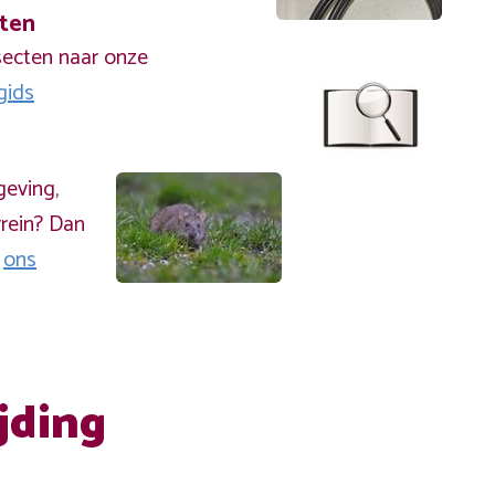
cten
secten naar onze
gids
geving,
rein? Dan
a
ons
jding