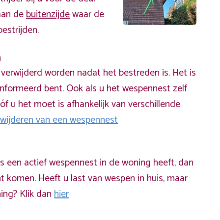
 aan de
buitenzijde
waar de
estrijden.
n
erwijderd worden nadat het bestreden is. Het is
informeerd bent. Ook als u het wespennest zelf
óf u het moet is afhankelijk van verschillende
rwijderen van een wespennest
ds een actief wespennest in de woning heeft, dan
t komen. Heeft u last van wespen in huis, maar
ning? Klik dan
hier