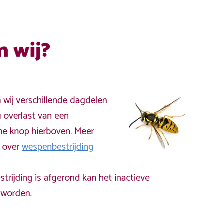
n wij?
n wij verschillende dagdelen
 overlast van een
ne knop hierboven. Meer
a over
wespenbestrijding
rijding is afgerond kan het inactieve
worden.