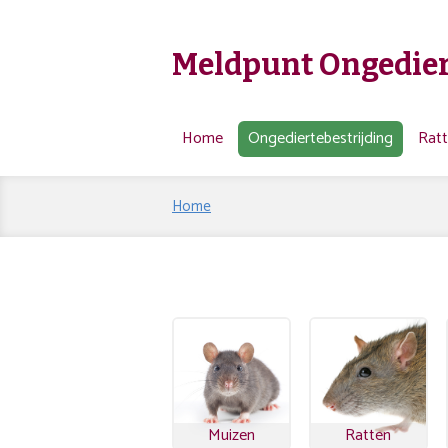
Meldpunt Ongedier
Home
Ongediertebestrijding
Rat
Home
Muizen
Ratten