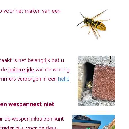
p voor het maken van een
akt is het belangrijk dat u
n de
buitenzijde
van de woning.
immers verborgen in een
holle
een wespennest niet
r de wespen inkruipen kunt
ijder bij u voor de deur