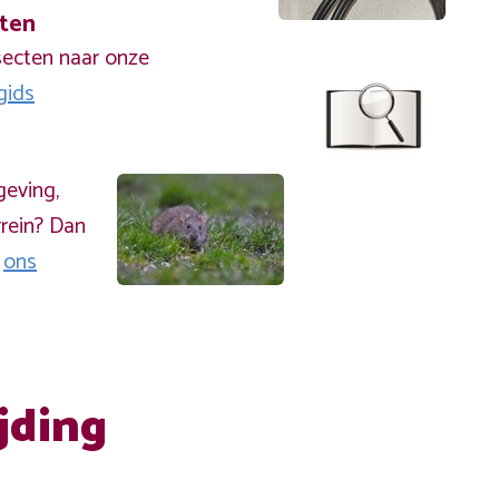
cten
secten naar onze
gids
geving,
rein? Dan
a
ons
jding