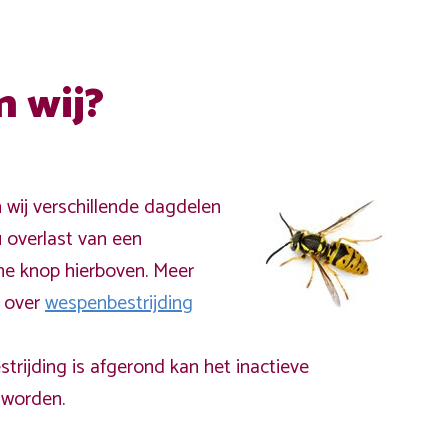
n wij?
n wij verschillende dagdelen
 overlast van een
ne knop hierboven. Meer
a over
wespenbestrijding
rijding is afgerond kan het inactieve
worden.