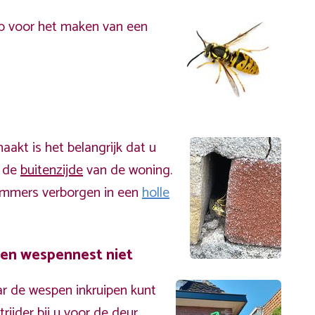
p voor het maken van een
akt is het belangrijk dat u
n de
buitenzijde
van de woning.
immers verborgen in een
holle
een wespennest niet
r de wespen inkruipen kunt
ijder bij u voor de deur