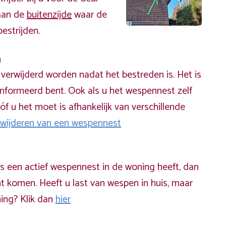
 aan de
buitenzijde
waar de
estrijden.
n
erwijderd worden nadat het bestreden is. Het is
informeerd bent. Ook als u het wespennest zelf
óf u het moet is afhankelijk van verschillende
rwijderen van een wespennest
ds een actief wespennest in de woning heeft, dan
t komen. Heeft u last van wespen in huis, maar
ning? Klik dan
hier