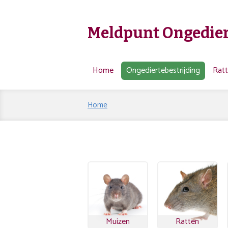
Meldpunt Ongedier
Home
Ongediertebestrijding
Rat
Home
Muizen
Ratten