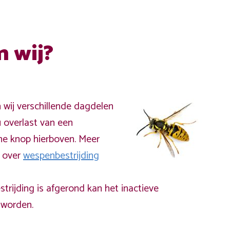
n wij?
n wij verschillende dagdelen
 overlast van een
ne knop hierboven. Meer
a over
wespenbestrijding
rijding is afgerond kan het inactieve
worden.