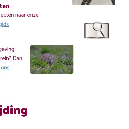
cten
secten naar onze
gids
geving,
rein? Dan
a
ons
jding