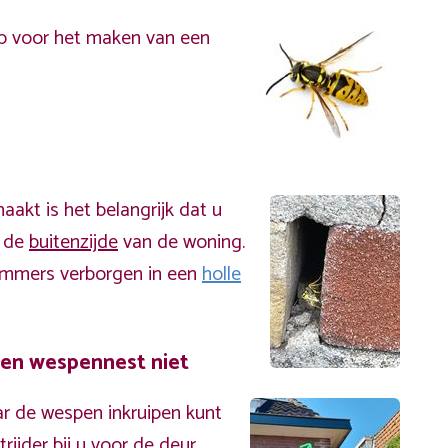
p voor het maken van een
akt is het belangrijk dat u
n de
buitenzijde
van de woning.
immers verborgen in een
holle
een wespennest niet
r de wespen inkruipen kunt
ijder bij u voor de deur