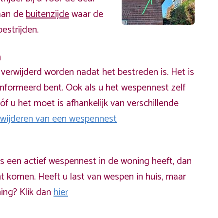
 aan de
buitenzijde
waar de
estrijden.
n
erwijderd worden nadat het bestreden is. Het is
informeerd bent. Ook als u het wespennest zelf
óf u het moet is afhankelijk van verschillende
rwijderen van een wespennest
ds een actief wespennest in de woning heeft, dan
t komen. Heeft u last van wespen in huis, maar
ning? Klik dan
hier