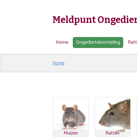
Meldpunt Ongedier
Home
Ongediertebestrijding
Rat
Home
Muizen
Ratten