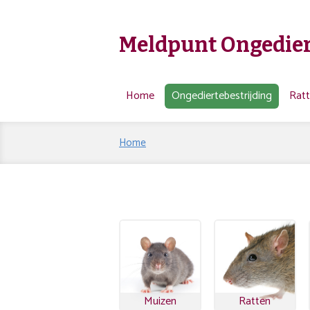
Meldpunt Ongedier
Home
Ongediertebestrijding
Rat
Home
Muizen
Ratten