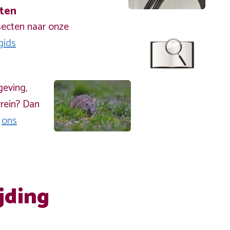
cten
secten naar onze
gids
geving,
rein? Dan
a
ons
jding