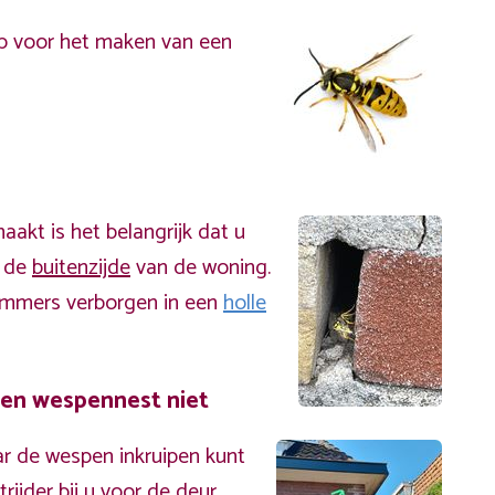
p voor het maken van een
akt is het belangrijk dat u
n de
buitenzijde
van de woning.
immers verborgen in een
holle
een wespennest niet
r de wespen inkruipen kunt
ijder bij u voor de deur