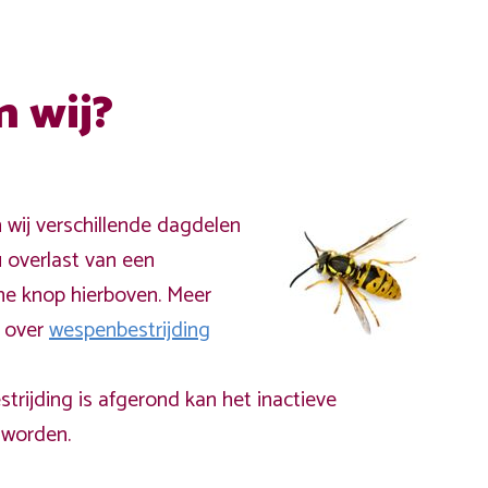
n wij?
n wij verschillende dagdelen
 overlast van een
ne knop hierboven. Meer
a over
wespenbestrijding
rijding is afgerond kan het inactieve
worden.