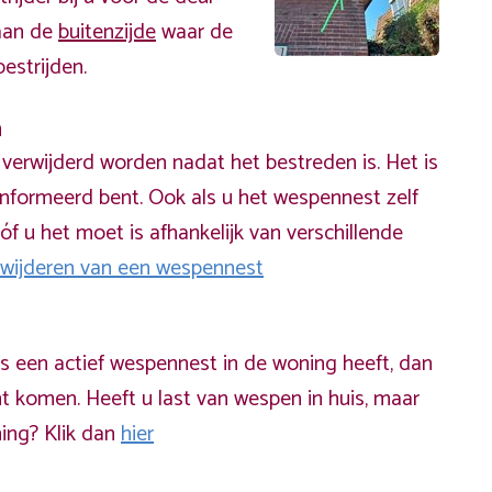
 aan de
buitenzijde
waar de
estrijden.
n
erwijderd worden nadat het bestreden is. Het is
informeerd bent. Ook als u het wespennest zelf
óf u het moet is afhankelijk van verschillende
rwijderen van een wespennest
ds een actief wespennest in de woning heeft, dan
t komen. Heeft u last van wespen in huis, maar
ning? Klik dan
hier