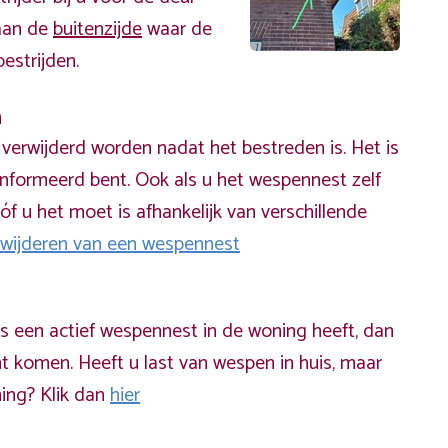
 aan de
buitenzijde
waar de
estrijden.
n
erwijderd worden nadat het bestreden is. Het is
informeerd bent. Ook als u het wespennest zelf
óf u het moet is afhankelijk van verschillende
rwijderen van een wespennest
ds een actief wespennest in de woning heeft, dan
t komen. Heeft u last van wespen in huis, maar
ning? Klik dan
hier