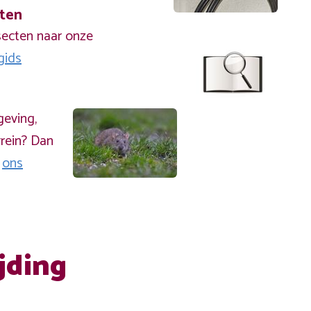
cten
secten naar onze
gids
geving,
rein? Dan
a
ons
jding