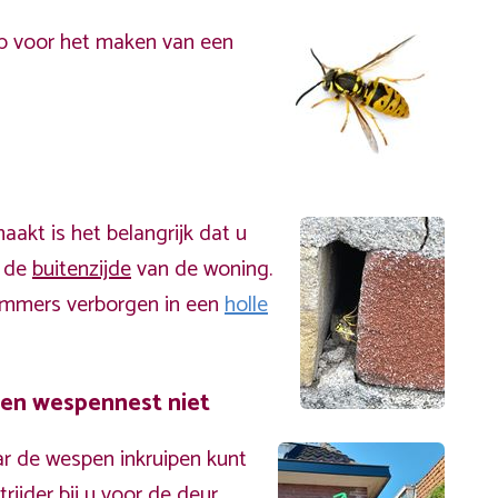
p voor het maken van een
akt is het belangrijk dat u
n de
buitenzijde
van de woning.
immers verborgen in een
holle
een wespennest niet
r de wespen inkruipen kunt
ijder bij u voor de deur