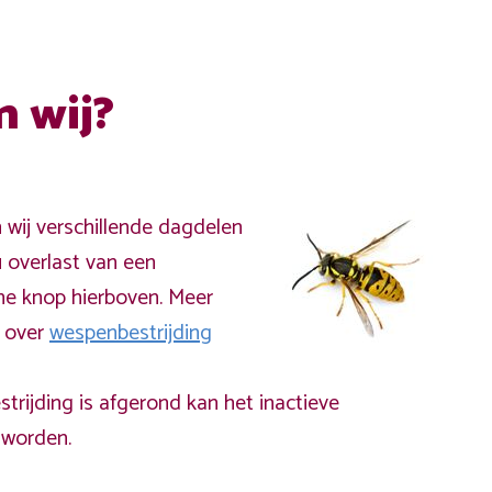
n wij?
n wij verschillende dagdelen
 overlast van een
ne knop hierboven. Meer
a over
wespenbestrijding
rijding is afgerond kan het inactieve
worden.