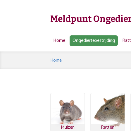
Meldpunt Ongedier
Home
Ongediertebestrijding
Rat
Home
Muizen
Ratten