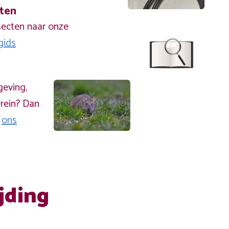
cten
secten naar onze
gids
geving,
rein? Dan
a
ons
jding