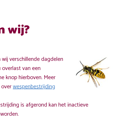
n wij?
n wij verschillende dagdelen
 overlast van een
ne knop hierboven. Meer
a over
wespenbestrijding
rijding is afgerond kan het inactieve
worden.