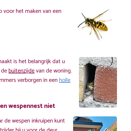
p voor het maken van een
akt is het belangrijk dat u
n de
buitenzijde
van de woning.
immers verborgen in een
holle
een wespennest niet
r de wespen inkruipen kunt
ijder bij u voor de deur