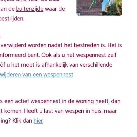
 aan de
buitenzijde
waar de
estrijden.
n
erwijderd worden nadat het bestreden is. Het is
informeerd bent. Ook als u het wespennest zelf
óf u het moet is afhankelijk van verschillende
rwijderen van een wespennest
ds een actief wespennest in de woning heeft, dan
t komen. Heeft u last van wespen in huis, maar
ning? Klik dan
hier