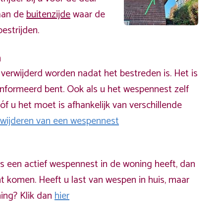
 aan de
buitenzijde
waar de
estrijden.
n
erwijderd worden nadat het bestreden is. Het is
informeerd bent. Ook als u het wespennest zelf
óf u het moet is afhankelijk van verschillende
rwijderen van een wespennest
ds een actief wespennest in de woning heeft, dan
t komen. Heeft u last van wespen in huis, maar
ning? Klik dan
hier