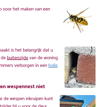
p voor het maken van een
akt is het belangrijk dat u
n de
buitenzijde
van de woning.
immers verborgen in een
holle
een wespennest niet
r de wespen inkruipen kunt
ijder bij u voor de deur