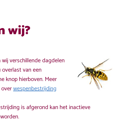
n wij?
n wij verschillende dagdelen
 overlast van een
ne knop hierboven. Meer
a over
wespenbestrijding
rijding is afgerond kan het inactieve
worden.