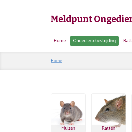
Meldpunt Ongedier
Home
Ongediertebestrijding
Rat
Home
Muizen
Ratten