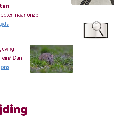
cten
secten naar onze
gids
geving,
rein? Dan
a
ons
jding