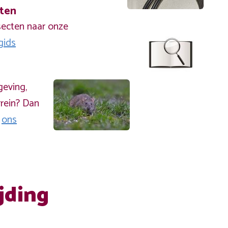
cten
secten naar onze
gids
geving,
rein? Dan
a
ons
jding