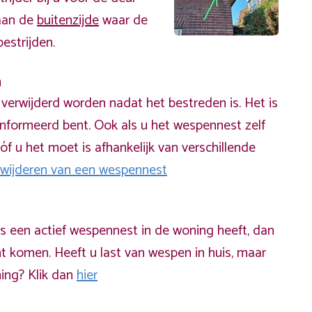
 aan de
buitenzijde
waar de
estrijden.
n
erwijderd worden nadat het bestreden is. Het is
informeerd bent. Ook als u het wespennest zelf
óf u het moet is afhankelijk van verschillende
rwijderen van een wespennest
ds een actief wespennest in de woning heeft, dan
t komen. Heeft u last van wespen in huis, maar
ning? Klik dan
hier