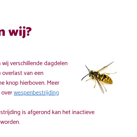
n wij?
n wij verschillende dagdelen
 overlast van een
ne knop hierboven. Meer
a over
wespenbestrijding
rijding is afgerond kan het inactieve
worden.