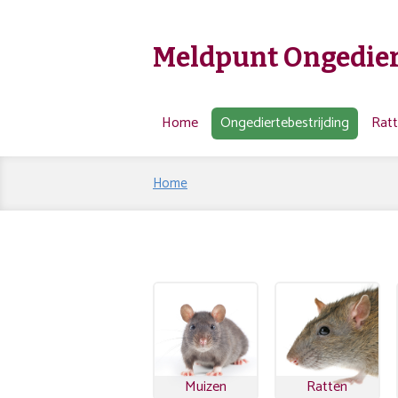
Meldpunt Ongedier
Home
Ongediertebestrijding
Rat
Home
Muizen
Ratten