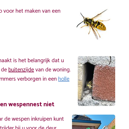
p voor het maken van een
akt is het belangrijk dat u
n de
buitenzijde
van de woning.
immers verborgen in een
holle
een wespennest niet
r de wespen inkruipen kunt
ijder bij u voor de deur