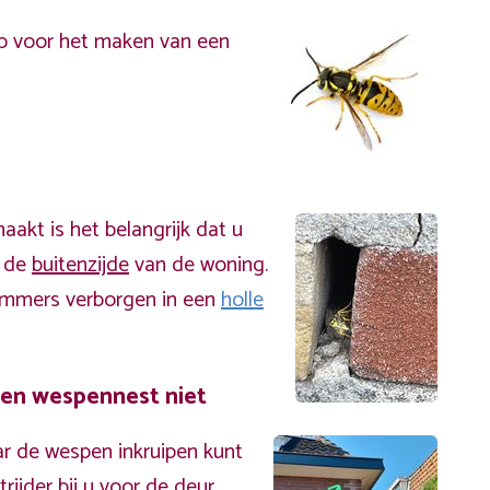
p voor het maken van een
akt is het belangrijk dat u
n de
buitenzijde
van de woning.
immers verborgen in een
holle
een wespennest niet
r de wespen inkruipen kunt
ijder bij u voor de deur