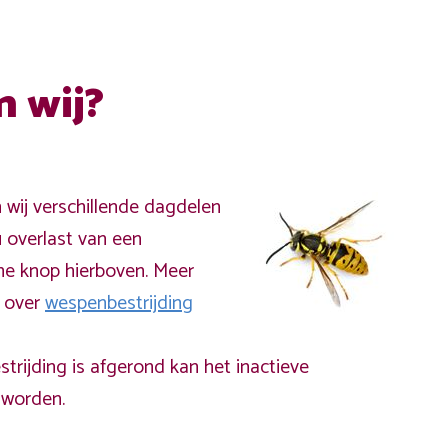
n wij?
n wij verschillende dagdelen
 overlast van een
ne knop hierboven. Meer
a over
wespenbestrijding
rijding is afgerond kan het inactieve
worden.