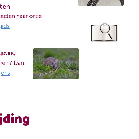
cten
secten naar onze
gids
geving,
rein? Dan
a
ons
jding