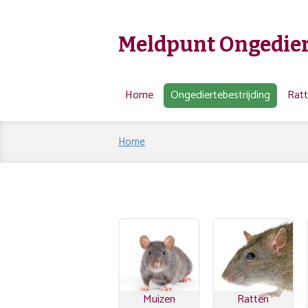
Meldpunt Ongedier
Home
Ongediertebestrijding
Rat
Home
Muizen
Ratten