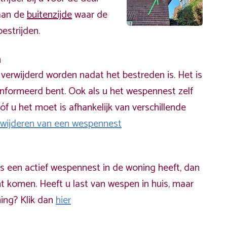
 aan de
buitenzijde
waar de
estrijden.
n
erwijderd worden nadat het bestreden is. Het is
informeerd bent. Ook als u het wespennest zelf
óf u het moet is afhankelijk van verschillende
rwijderen van een wespennest
ds een actief wespennest in de woning heeft, dan
t komen. Heeft u last van wespen in huis, maar
ning? Klik dan
hier