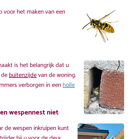
p voor het maken van een
akt is het belangrijk dat u
n de
buitenzijde
van de woning.
immers verborgen in een
holle
een wespennest niet
r de wespen inkruipen kunt
ijder bij u voor de deur