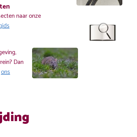
cten
secten naar onze
gids
geving,
rein? Dan
a
ons
jding