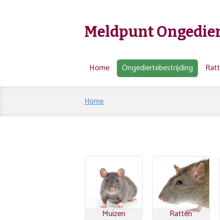
Meldpunt Ongedier
Home
Ongediertebestrijding
Rat
Home
Muizen
Ratten