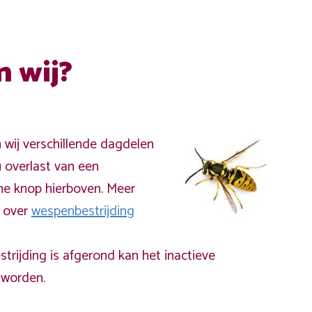
n wij?
n wij verschillende dagdelen
 overlast van een
ne knop hierboven. Meer
a over
wespenbestrijding
rijding is afgerond kan het inactieve
worden.