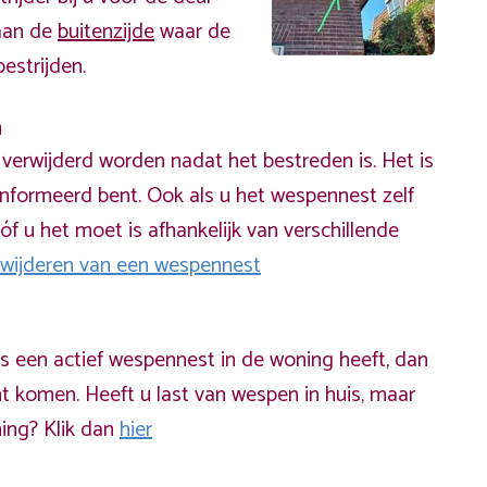
 aan de
buitenzijde
waar de
estrijden.
n
erwijderd worden nadat het bestreden is. Het is
informeerd bent. Ook als u het wespennest zelf
óf u het moet is afhankelijk van verschillende
rwijderen van een wespennest
ds een actief wespennest in de woning heeft, dan
t komen. Heeft u last van wespen in huis, maar
ning? Klik dan
hier