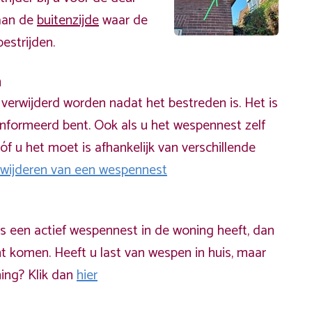
 aan de
buitenzijde
waar de
estrijden.
n
erwijderd worden nadat het bestreden is. Het is
informeerd bent. Ook als u het wespennest zelf
óf u het moet is afhankelijk van verschillende
rwijderen van een wespennest
ds een actief wespennest in de woning heeft, dan
t komen. Heeft u last van wespen in huis, maar
ning? Klik dan
hier