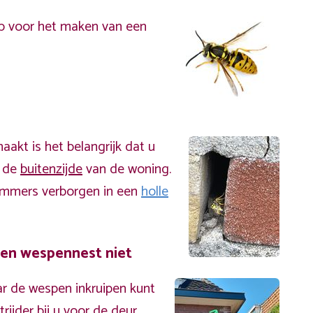
p voor het maken van een
akt is het belangrijk dat u
n de
buitenzijde
van de woning.
immers verborgen in een
holle
een wespennest niet
r de wespen inkruipen kunt
ijder bij u voor de deur