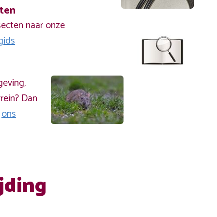
cten
secten naar onze
gids
geving,
rein? Dan
a
ons
jding