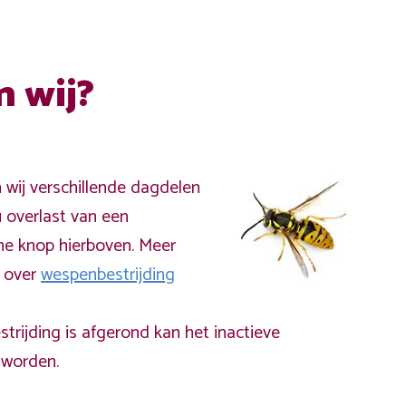
n wij?
n wij verschillende dagdelen
 overlast van een
ne knop hierboven. Meer
a over
wespenbestrijding
rijding is afgerond kan het inactieve
worden.