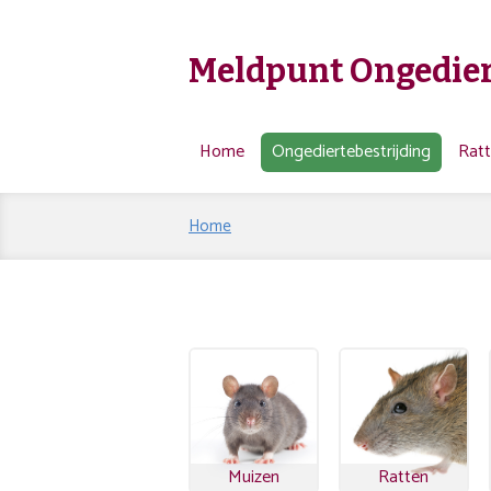
Meldpunt Ongedier
Home
Ongediertebestrijding
Rat
Home
Muizen
Ratten