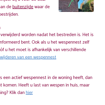
 aan de
buitenzijde
waar de
estrijden.
n
erwijderd worden nadat het bestreden is. Het is
informeerd bent. Ook als u het wespennest zelf
óf u het moet is afhankelijk van verschillende
rwijderen van een wespennest
ds een actief wespennest in de woning heeft, dan
t komen. Heeft u last van wespen in huis, maar
ning? Klik dan
hier