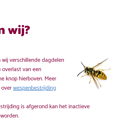
n wij?
n wij verschillende dagdelen
 overlast van een
ne knop hierboven. Meer
a over
wespenbestrijding
rijding is afgerond kan het inactieve
worden.