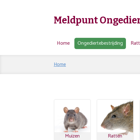
Meldpunt Ongedier
Home
Ongediertebestrijding
Rat
Home
Muizen
Ratten