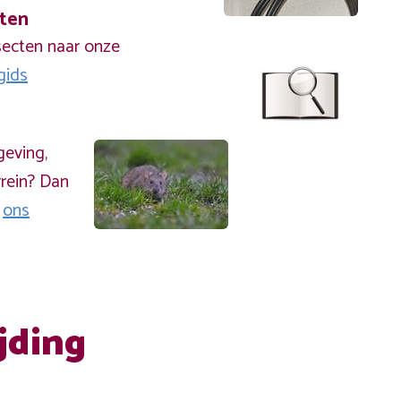
cten
secten naar onze
gids
geving,
rein? Dan
a
ons
jding