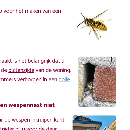
p voor het maken van een
akt is het belangrijk dat u
n de
buitenzijde
van de woning.
immers verborgen in een
holle
een wespennest niet
r de wespen inkruipen kunt
ijder bij u voor de deur