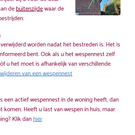
 aan de
buitenzijde
waar de
estrijden.
n
erwijderd worden nadat het bestreden is. Het is
informeerd bent. Ook als u het wespennest zelf
óf u het moet is afhankelijk van verschillende
rwijderen van een wespennest
ds een actief wespennest in de woning heeft, dan
t komen. Heeft u last van wespen in huis, maar
ning? Klik dan
hier