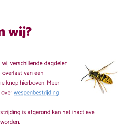
n wij?
n wij verschillende dagdelen
 overlast van een
ne knop hierboven. Meer
a over
wespenbestrijding
rijding is afgerond kan het inactieve
worden.