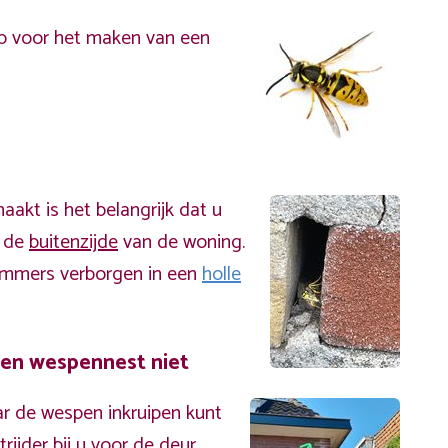
p voor het maken van een
akt is het belangrijk dat u
n de
buitenzijde
van de woning.
immers verborgen in een
holle
een wespennest niet
r de wespen inkruipen kunt
ijder bij u voor de deur