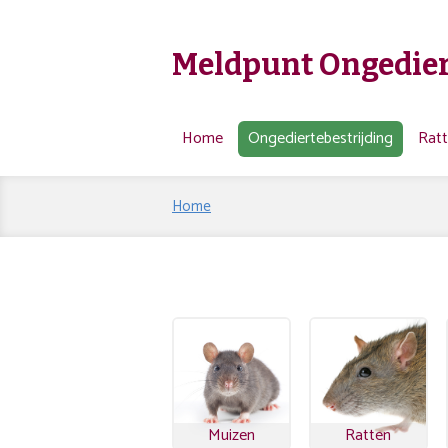
Meldpunt Ongedier
Home
Ongediertebestrijding
Rat
Home
Muizen
Ratten