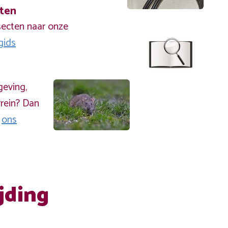
cten
secten naar onze
gids
geving,
rein? Dan
a
ons
jding