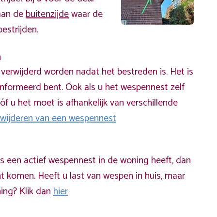
 aan de
buitenzijde
waar de
estrijden.
n
erwijderd worden nadat het bestreden is. Het is
informeerd bent. Ook als u het wespennest zelf
óf u het moet is afhankelijk van verschillende
rwijderen van een wespennest
ds een actief wespennest in de woning heeft, dan
t komen. Heeft u last van wespen in huis, maar
ning? Klik dan
hier