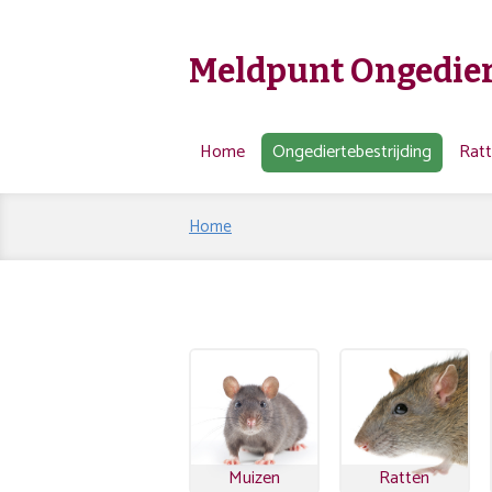
Meldpunt Ongedier
Home
Ongediertebestrijding
Rat
Home
Muizen
Ratten