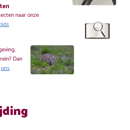
cten
secten naar onze
gids
geving,
rein? Dan
a
ons
jding