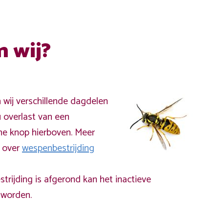
n wij?
n wij verschillende dagdelen
 overlast van een
ne knop hierboven. Meer
a over
wespenbestrijding
rijding is afgerond kan het inactieve
worden.