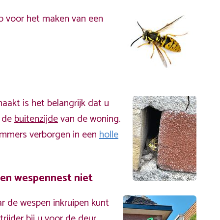
p voor het maken van een
akt is het belangrijk dat u
n de
buitenzijde
van de woning.
immers verborgen in een
holle
een wespennest niet
r de wespen inkruipen kunt
ijder bij u voor de deur