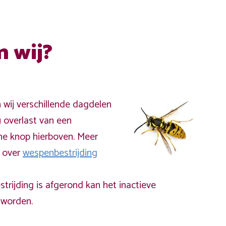
n wij?
n wij verschillende dagdelen
 overlast van een
ne knop hierboven. Meer
a over
wespenbestrijding
rijding is afgerond kan het inactieve
worden.