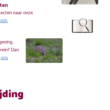
cten
secten naar onze
gids
geving,
rein? Dan
a
ons
jding