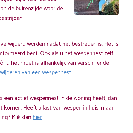
 aan de
buitenzijde
waar de
estrijden.
n
erwijderd worden nadat het bestreden is. Het is
informeerd bent. Ook als u het wespennest zelf
óf u het moet is afhankelijk van verschillende
rwijderen van een wespennest
ds een actief wespennest in de woning heeft, dan
t komen. Heeft u last van wespen in huis, maar
ning? Klik dan
hier