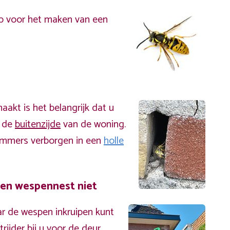
p voor het maken van een
akt is het belangrijk dat u
n de
buitenzijde
van de woning.
immers verborgen in een
holle
een wespennest niet
r de wespen inkruipen kunt
ijder bij u voor de deur