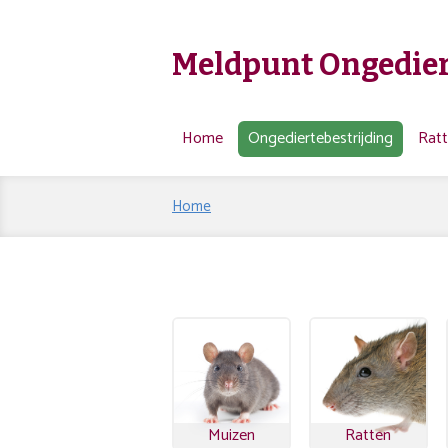
Meldpunt Ongedier
Home
Ongediertebestrijding
Rat
Home
Muizen
Ratten