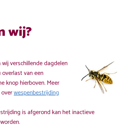
n wij?
n wij verschillende dagdelen
 overlast van een
ne knop hierboven. Meer
a over
wespenbestrijding
rijding is afgerond kan het inactieve
worden.