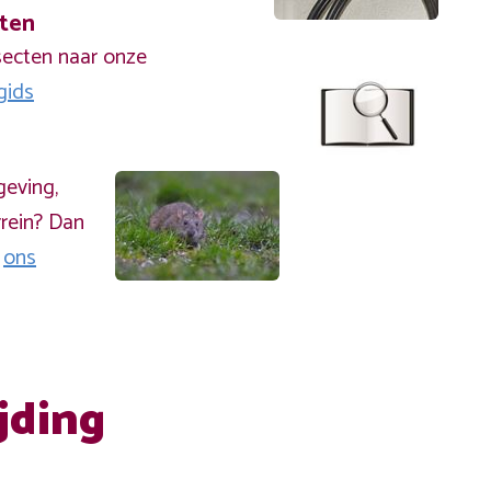
cten
secten naar onze
gids
geving,
rein? Dan
a
ons
jding