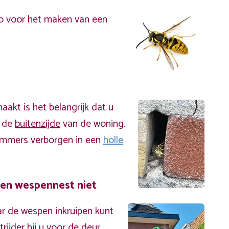
p voor het maken van een
akt is het belangrijk dat u
n de
buitenzijde
van de woning.
immers verborgen in een
holle
een wespennest niet
r de wespen inkruipen kunt
ijder bij u voor de deur