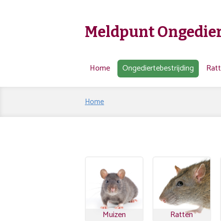
Meldpunt Ongedier
Home
Ongediertebestrijding
Rat
Home
Muizen
Ratten