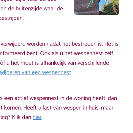
 aan de
buitenzijde
waar de
estrijden.
n
erwijderd worden nadat het bestreden is. Het is
informeerd bent. Ook als u het wespennest zelf
óf u het moet is afhankelijk van verschillende
rwijderen van een wespennest
ds een actief wespennest in de woning heeft, dan
t komen. Heeft u last van wespen in huis, maar
ning? Klik dan
hier