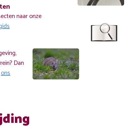
cten
secten naar onze
gids
geving,
rein? Dan
a
ons
jding