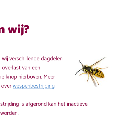
n wij?
n wij verschillende dagdelen
 overlast van een
ne knop hierboven. Meer
a over
wespenbestrijding
rijding is afgerond kan het inactieve
worden.