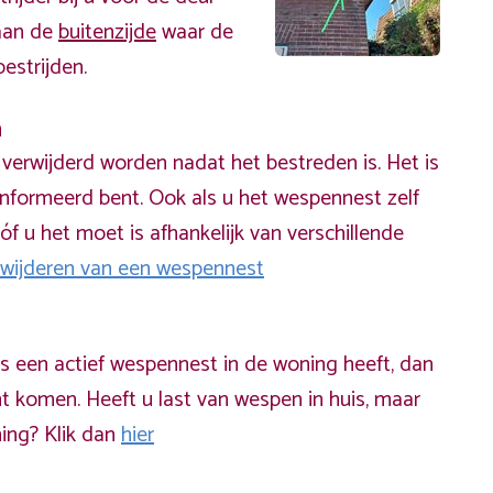
 aan de
buitenzijde
waar de
estrijden.
n
erwijderd worden nadat het bestreden is. Het is
informeerd bent. Ook als u het wespennest zelf
óf u het moet is afhankelijk van verschillende
rwijderen van een wespennest
ds een actief wespennest in de woning heeft, dan
t komen. Heeft u last van wespen in huis, maar
ning? Klik dan
hier