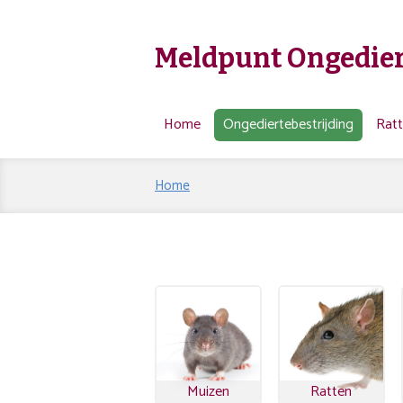
Meldpunt Ongedier
Home
Ongediertebestrijding
Rat
Home
Muizen
Ratten