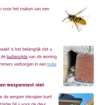
p voor het maken van een
akt is het belangrijk dat u
n de
buitenzijde
van de woning.
immers verborgen in een
holle
een wespennest niet
r de wespen inkruipen kunt
ijder bij u voor de deur