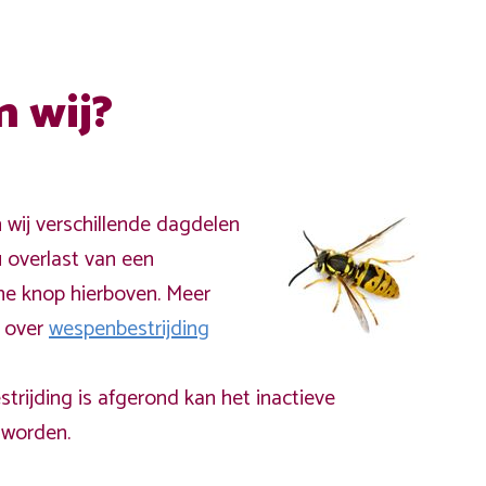
n wij?
n wij verschillende dagdelen
 overlast van een
ne knop hierboven. Meer
a over
wespenbestrijding
rijding is afgerond kan het inactieve
worden.