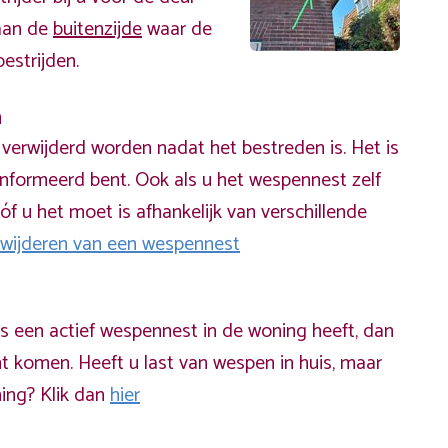
 aan de
buitenzijde
waar de
estrijden.
n
erwijderd worden nadat het bestreden is. Het is
informeerd bent. Ook als u het wespennest zelf
óf u het moet is afhankelijk van verschillende
rwijderen van een wespennest
ds een actief wespennest in de woning heeft, dan
t komen. Heeft u last van wespen in huis, maar
ning? Klik dan
hier