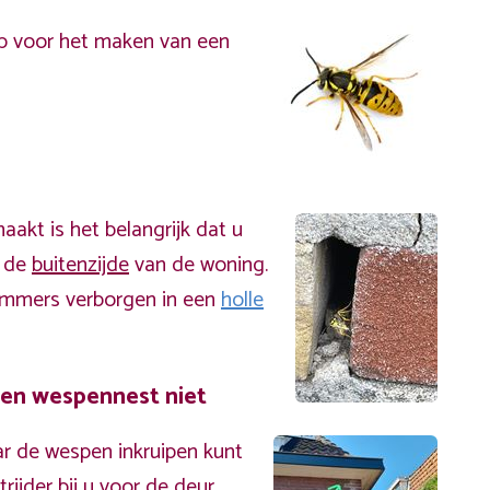
p voor het maken van een
akt is het belangrijk dat u
n de
buitenzijde
van de woning.
immers verborgen in een
holle
een wespennest niet
r de wespen inkruipen kunt
ijder bij u voor de deur