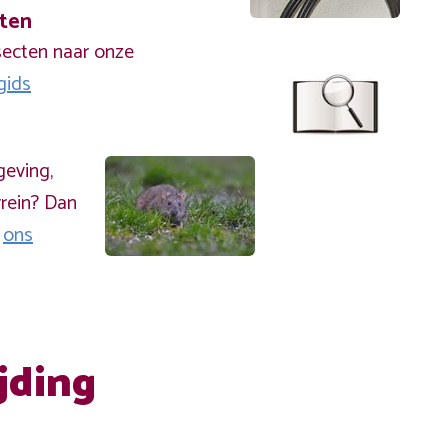
cten
secten naar onze
gids
geving,
rein? Dan
a
ons
jding