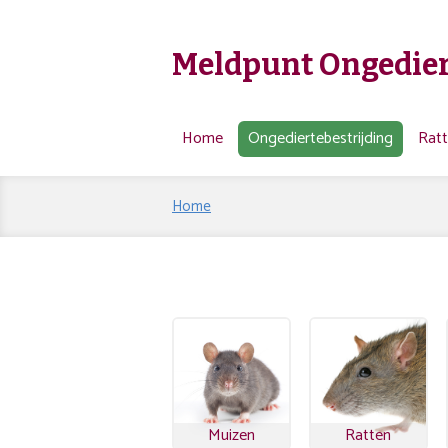
Meldpunt Ongedier
Home
Ongediertebestrijding
Rat
Home
Muizen
Ratten