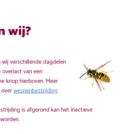
n wij?
n wij verschillende dagdelen
 overlast van een
ne knop hierboven. Meer
a over
wespenbestrijding
rijding is afgerond kan het inactieve
worden.