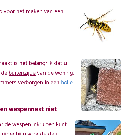
p voor het maken van een
akt is het belangrijk dat u
n de
buitenzijde
van de woning.
immers verborgen in een
holle
een wespennest niet
r de wespen inkruipen kunt
ijder bij u voor de deur