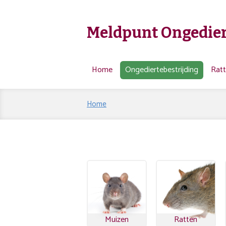
Meldpunt Ongedier
Home
Ongediertebestrijding
Rat
Home
Muizen
Ratten