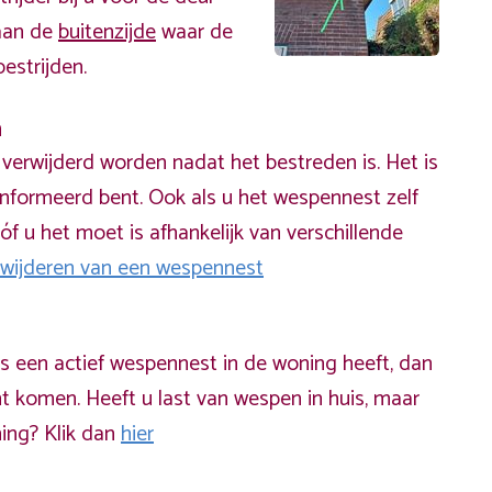
 aan de
buitenzijde
waar de
estrijden.
n
erwijderd worden nadat het bestreden is. Het is
informeerd bent. Ook als u het wespennest zelf
óf u het moet is afhankelijk van verschillende
rwijderen van een wespennest
ds een actief wespennest in de woning heeft, dan
t komen. Heeft u last van wespen in huis, maar
ning? Klik dan
hier