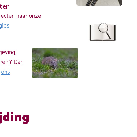
cten
secten naar onze
gids
geving,
rein? Dan
a
ons
jding