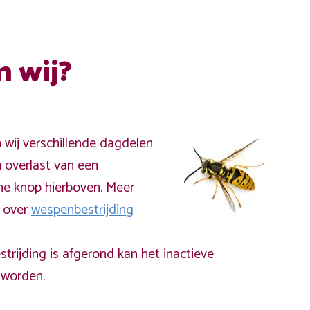
n wij?
n wij verschillende dagdelen
 overlast van een
ne knop hierboven. Meer
a over
wespenbestrijding
rijding is afgerond kan het inactieve
worden.