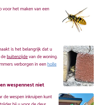
p voor het maken van een
akt is het belangrijk dat u
n de
buitenzijde
van de woning.
immers verborgen in een
holle
een wespennest niet
r de wespen inkruipen kunt
ijder bij u voor de deur