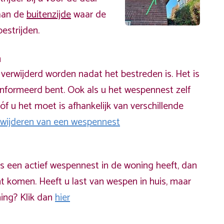
 aan de
buitenzijde
waar de
estrijden.
n
erwijderd worden nadat het bestreden is. Het is
informeerd bent. Ook als u het wespennest zelf
óf u het moet is afhankelijk van verschillende
rwijderen van een wespennest
ds een actief wespennest in de woning heeft, dan
t komen. Heeft u last van wespen in huis, maar
ning? Klik dan
hier