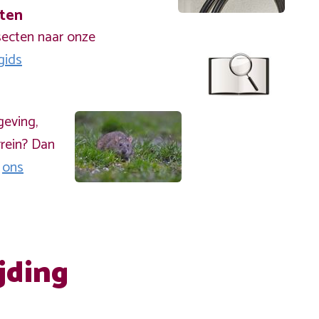
cten
secten naar onze
gids
geving,
rein? Dan
a
ons
jding