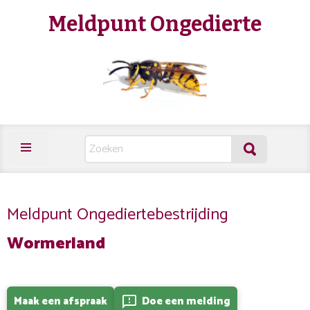
Meldpunt Ongedierte
Meldpunt Ongediertebestrijding
Wormerland
Maak een afspraak
Doe een melding
feedback