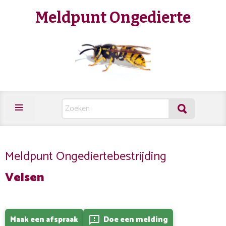
Meldpunt Ongedierte
Meldpunt Ongediertebestrijding
Velsen
Maak een afspraak
Doe een melding
feedback