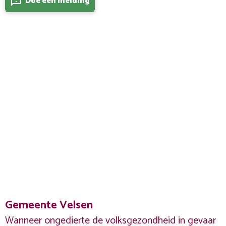
Doe een melding
feedback
Gemeente Velsen
Wanneer ongedierte de volksgezondheid in gevaar