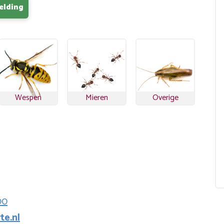
elding
Wespen
Mieren
Overige
00
te.nl