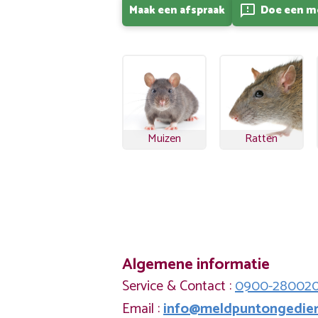
Maak een afspraak
Doe een m
feedback
Muizen
Ratten
Algemene informatie
Service & Contact :
0900-28002
Email :
info@meldpuntongedier