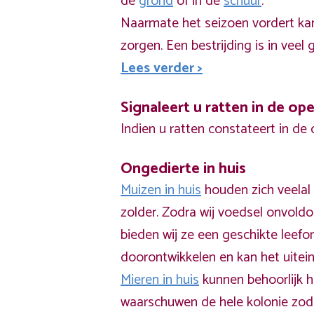
de
grond
of in de
schuur
.
Naarmate het seizoen vordert kan
zorgen. Een bestrijding is in veel
Lees verder >
Signaleert u ratten in de op
Indien u ratten constateert in de
Ongedierte in huis
Muizen in huis
houden zich veelal 
zolder. Zodra wij voedsel onvol
bieden wij ze een geschikte leef
doorontwikkelen en kan het uitein
Mieren in huis
kunnen behoorlijk h
waarschuwen de hele kolonie zodr