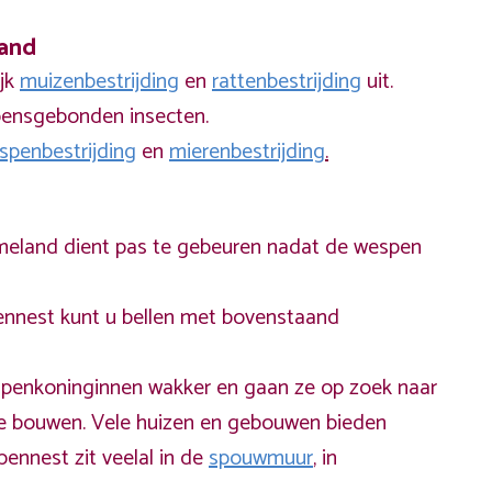
land
ijk
muizenbestrijding
en
rattenbestrijding
uit.
zoensgebonden insecten.
spenbestrijding
en
mierenbestrijding
.
meland dient pas te gebeuren nadat de wespen
ennest kunt u bellen met bovenstaand
penkoninginnen wakker en gaan ze op zoek naar
te bouwen. Vele huizen en gebouwen bieden
ennest zit veelal in de
spouwmuur
, in