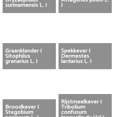
surinamensis L. )
)
Graanklander (
Spekkever (
Sitophilus
Dermestes
granarius L. )
lardarius L. )
Rijstmeelkever (
Broodkever (
Tribolium
Stegobium
confusum