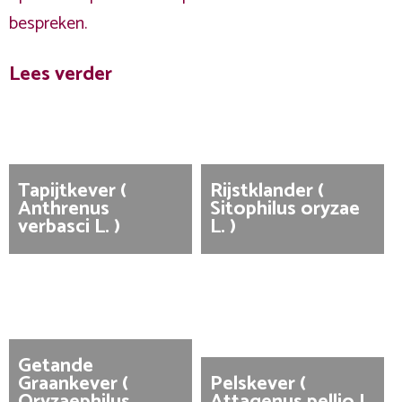
bespreken.
Lees verder
Tapijtkever (
Rijstklander (
Anthrenus
Sitophilus oryzae
verbasci L. )
L. )
Getande
Graankever (
Pelskever (
Oryzaephilus
Attagenus pellio L.