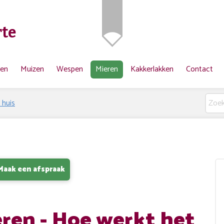
te
ten
Muizen
Wespen
Mieren
Kakkerlakken
Contact
 huis
Maak een afspraak
ren - Hoe werkt het